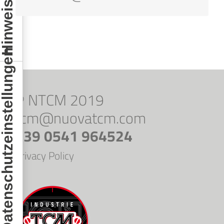
hre Datenschutzeinstellungen
© NTCM 2019
tcm@nuovatcm.com
+39 0541 964524
Privacy Policy