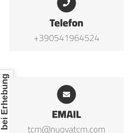
+390541964524
Telefon
+390541964524
inweis bei Erhebung
tcm@nuovatcm.com
EMAIL
tcm@nuovatcm.com