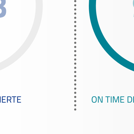
3
IERTE
ON TIME D