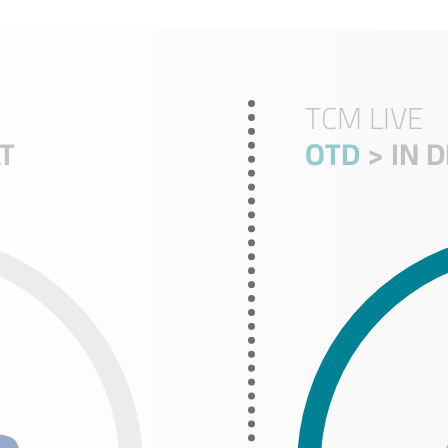
TCM LIVE
T
OTD
> IN 