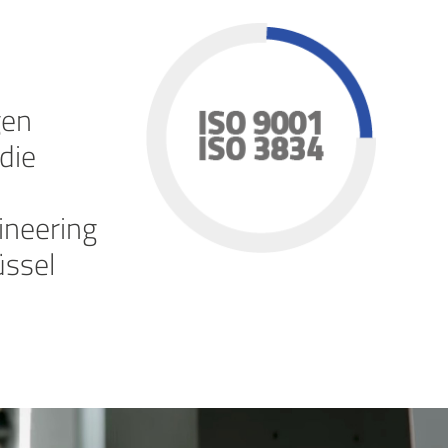
gen
die
ineering
üssel