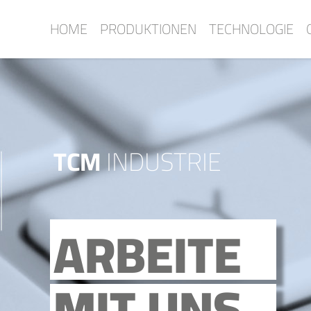
Skip
HOME
PRODUKTIONEN
TECHNOLOGIE
to
content
TCM
INDUSTRIE
ARBEITE
MIT UNS